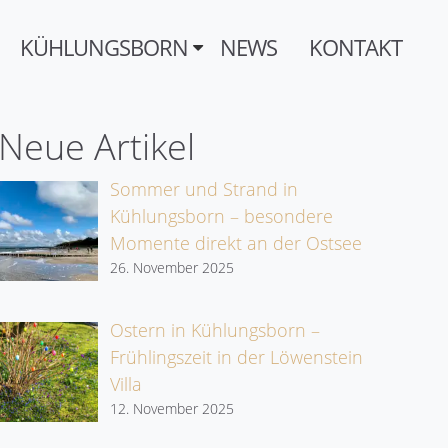
KÜHLUNGSBORN
NEWS
KONTAKT
Neue Artikel
Sommer und Strand in
Kühlungsborn – besondere
Momente direkt an der Ostsee
26. November 2025
Ostern in Kühlungsborn –
Frühlingszeit in der Löwenstein
Villa
12. November 2025