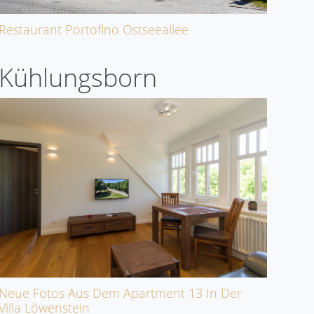
Restaurant Portofino Ostseeallee
Kühlungsborn
Neue Fotos Aus Dem Apartment 13 In Der
Villa Löwenstein