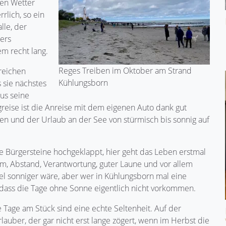
gen Wetter
rlich, so ein
lle, der
ders
em recht lang.
Reges Treiben im Oktober am Strand
lreichen
Kühlungsborn
 sie nächstes
us seine
ugreise ist die Anreise mit dem eigenen Auto dank gut
 und der Urlaub an der See von stürmisch bis sonnig auf
e Bürgersteine hochgeklappt, hier geht das Leben erstmal
um, Abstand, Verantwortung, guter Laune und vor allem
iel sonniger wäre, aber wer in Kühlungsborn mal eine
, dass die Tage ohne Sonne eigentlich nicht vorkommen.
e Tage am Stück sind eine echte Seltenheit. Auf der
rlauber, der gar nicht erst lange zögert, wenn im Herbst die