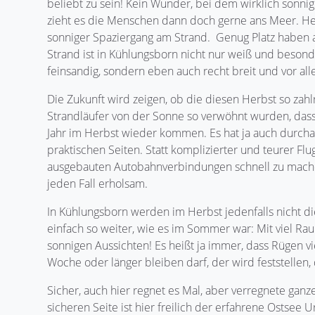
beliebt zu sein! Kein Wunder, bei dem wirklich sonni
zieht es die Menschen dann doch gerne ans Meer. Her
sonniger Spaziergang am Strand. Genug Platz haben a
Strand ist in Kühlungsborn nicht nur weiß und beson
feinsandig, sondern eben auch recht breit und vor all
Die Zukunft wird zeigen, ob die diesen Herbst so zah
Strandläufer von der Sonne so verwöhnt wurden, dass
Jahr im Herbst wieder kommen. Es hat ja auch durcha
praktischen Seiten. Statt komplizierter und teurer Fl
ausgebauten Autobahnverbindungen schnell zu machen
jeden Fall erholsam.
In Kühlungsborn werden im Herbst jedenfalls nicht di
einfach so weiter, wie es im Sommer war: Mit viel Ra
sonnigen Aussichten! Es heißt ja immer, dass Rügen v
Woche oder länger bleiben darf, der wird feststellen
Sicher, auch hier regnet es Mal, aber verregnete ganz
sicheren Seite ist hier freilich der erfahrene Ostsee U