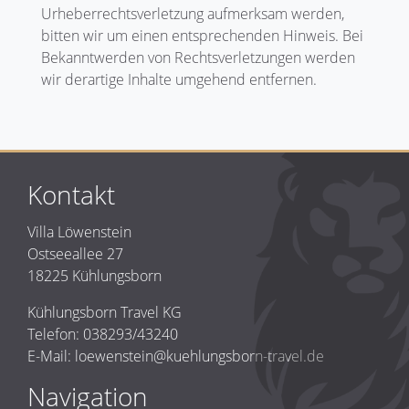
Urheberrechtsverletzung aufmerksam werden,
bitten wir um einen entsprechenden Hinweis. Bei
Bekanntwerden von Rechtsverletzungen werden
wir derartige Inhalte umgehend entfernen.
Kontakt
Villa Löwenstein
Ostseeallee 27
18225 Kühlungsborn
Kühlungsborn Travel KG
Telefon: 038293/43240
E-Mail: loewenstein@kuehlungsborn-travel.de
Navigation