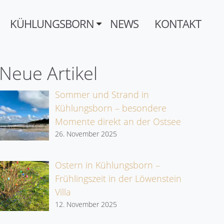
KÜHLUNGSBORN
NEWS
KONTAKT
Neue Artikel
Sommer und Strand in
Kühlungsborn – besondere
Momente direkt an der Ostsee
26. November 2025
Ostern in Kühlungsborn –
Frühlingszeit in der Löwenstein
Villa
12. November 2025