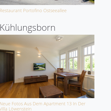
Restaurant Portofino Ostseeallee
Kühlungsborn
Neue Fotos Aus Dem Apartment 13 In Der
Villa Löwenstein