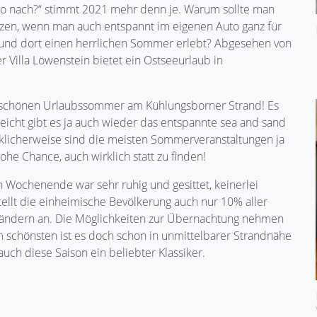
so nach?“ stimmt 2021 mehr denn je. Warum sollte man
tzen, wenn man auch entspannt im eigenen Auto ganz für
und dort einen herrlichen Sommer erlebt? Abgesehen von
Villa Löwenstein bietet ein Ostseeurlaub in
en schönen Urlaubssommer am Kühlungsborner Strand! Es
leicht gibt es ja auch wieder das entspannte sea and sand
klicherweise sind die meisten Sommerveranstaltungen ja
he Chance, auch wirklich statt zu finden!
n Wochenende war sehr ruhig und gesittet, keinerlei
stellt die einheimische Bevölkerung auch nur 10% aller
ländern an. Die Möglichkeiten zur Übernachtung nehmen
 schönsten ist es doch schon in unmittelbarer Strandnähe
auch diese Saison ein beliebter Klassiker.