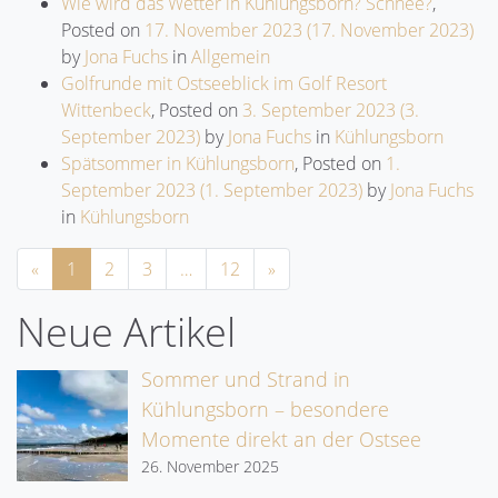
Wie wird das Wetter in Kühlungsborn? Schnee?
,
Posted on
17. November 2023
(17. November 2023)
by
Jona Fuchs
in
Allgemein
Golfrunde mit Ostseeblick im Golf Resort
Wittenbeck
,
Posted on
3. September 2023
(3.
September 2023)
by
Jona Fuchs
in
Kühlungsborn
Spätsommer in Kühlungsborn
,
Posted on
1.
September 2023
(1. September 2023)
by
Jona Fuchs
in
Kühlungsborn
Previous
Next
«
1
2
3
…
12
»
Neue Artikel
Sommer und Strand in
Kühlungsborn – besondere
Momente direkt an der Ostsee
26. November 2025