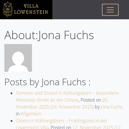
About:Jona Fuchs
Posts by Jona Fuchs :
Sommer und Strand in Kühlungsborn – besondere
Momente direkt an der Ostsee
,
Posted on
26.
November 2025
(26. November 2025)
by
Jona Fuchs
in
Allgemein
Ostern in Kühlungsborn – Frühlingszeit in der
Löwenstein Villa
,
Posted on
12. November 2025
(12.