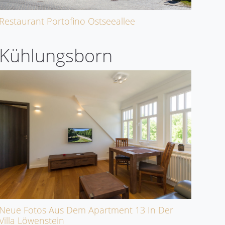
Restaurant Portofino Ostseeallee
Kühlungsborn
Neue Fotos Aus Dem Apartment 13 In Der
Villa Löwenstein