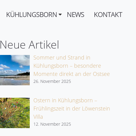
KÜHLUNGSBORN
NEWS
KONTAKT
Neue Artikel
Sommer und Strand in
Kühlungsborn – besondere
Momente direkt an der Ostsee
26. November 2025
Ostern in Kühlungsborn –
Frühlingszeit in der Löwenstein
Villa
12. November 2025