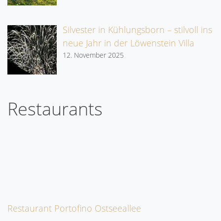
Silvester in Kühlungsborn – stilvoll ins
neue Jahr in der Löwenstein Villa
12. November 2025
Restaurants
Restaurant Portofino Ostseeallee