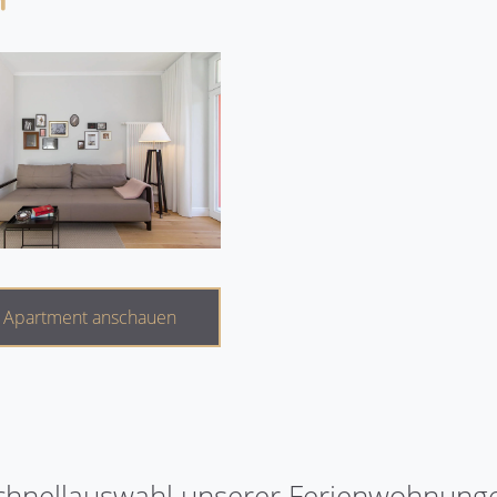
Apartment anschauen
chnellauswahl unserer Ferienwohnung