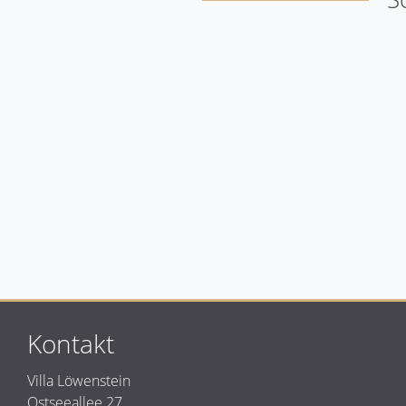
Wohnungen für
Wohnungen für
2 Personen
3 Personen
Kontakt
Villa Löwenstein
Ostseeallee 27